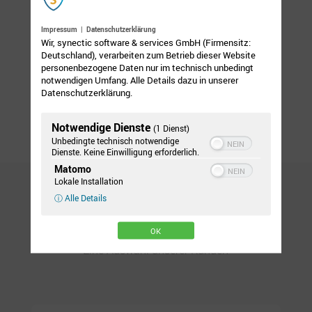
Nutzen Sie die Premium-Variante, um auf die
Impressum
|
Datenschutzerklärung
Anpassungs-Leistungen der Plus – Edition gestaffelte
Wir, synectic software & services GmbH (Firmensitz:
Deutschland), verarbeiten zum Betrieb dieser Website
Rabatte zu erhalten.
personenbezogene Daten nur im technisch unbedingt
notwendigen Umfang. Alle Details dazu in unserer
Keine Mindestabnahme.
Datenschutzerklärung.
Notwendige Dienste
(1 Dienst)
Unbedingte technisch notwendige
Dienste. Keine Einwilligung erforderlich.
Matomo
Lokale Installation
ⓘ Alle Details
Referenzen
OK
Eine Auswahl unserer Kunden