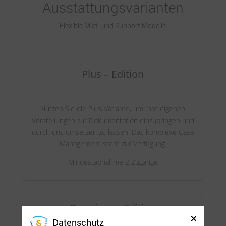
Ausstattungsvarianten
Flexible Miet- und Support Modelle
Plus – Edition
Nutzen Sie die Plus-Variante, um Ihre eigenen
Vorstellungen zur Dokumentation einzubringen und
durch uns umsetzen zu lassen. Das komplexe Case
Management steht zur Verfügung.
Mindestabnahme 2 Zugänge
Premium – Edition
Datenschutz