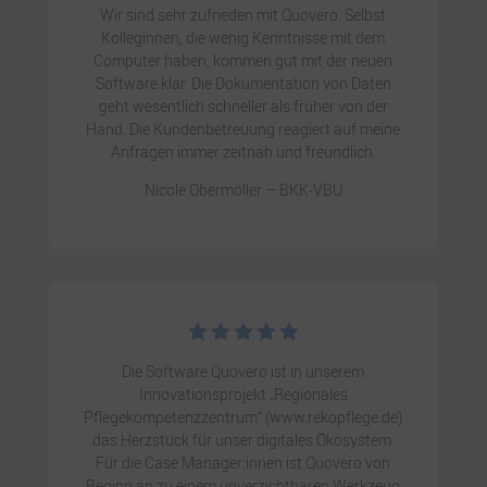
Wir sind sehr zufrieden mit Quovero. Selbst
Kolleginnen, die wenig Kenntnisse mit dem
Computer haben, kommen gut mit der neuen
Software klar. Die Dokumentation von Daten
geht wesentlich schneller als früher von der
Hand. Die Kundenbetreuung reagiert auf meine
Anfragen immer zeitnah und freundlich.
Nicole Obermöller – BKK-VBU





Die Software Quovero ist in unserem
Innovationsprojekt „Regionales
Pflegekompetenzzentrum“ (www.rekopflege.de)
das Herzstück für unser digitales Ökosystem.
Für die Case Manager:innen ist Quovero von
Beginn an zu einem unverzichtbaren Werkzeug